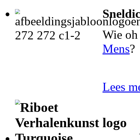
Sneldi
Wie oh 
Mens
?
Lees me