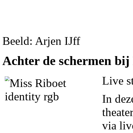
Beeld: Arjen IJff
Achter de schermen bij
Live s
In dez
theate
via li