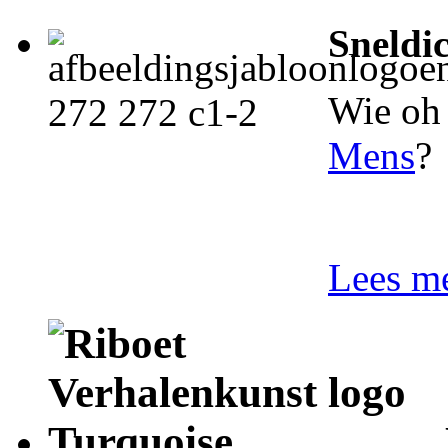
Sneldi
Wie oh 
Mens
?
Lees me