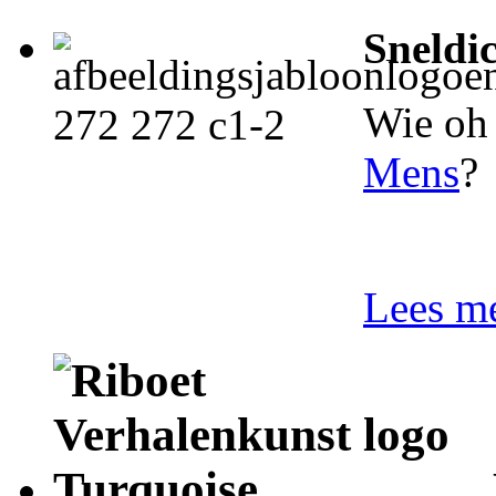
Sneldi
Wie oh 
Mens
?
Lees me