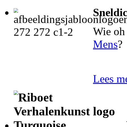
Sneldi
Wie oh 
Mens
?
Lees me